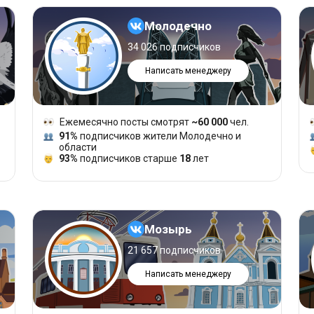
Молодечно
34 026 подписчиков
Написать менеджеру
Ежемесячно посты смотрят
~60 000
чел.
91%
подписчиков жители Молодечно и
области
93%
подписчиков старше
18
лет
Мозырь
21 657 подписчиков
Написать менеджеру