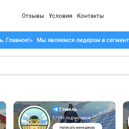
Отзывы
Условия
Контакты
ое!»
Мы являемся лидером в сегменте социа
Гомель
57 046 подписчиков
Написать менеджеру